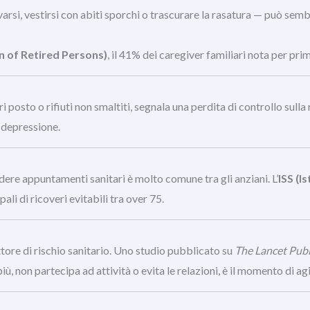
rsi, vestirsi con abiti sporchi o trascurare la rasatura — può sembr
 of Retired Persons)
, il 41% dei caregiver familiari nota per pr
i posto o rifiuti non smaltiti, segnala una perdita di controllo sul
 depressione.
dere appuntamenti sanitari è molto comune tra gli anziani. L’
ISS (I
li di ricoveri evitabili tra over 75.
tore di rischio sanitario. Uno studio pubblicato su
The Lancet Publ
più, non partecipa ad attività o evita le relazioni, è il momento di agi