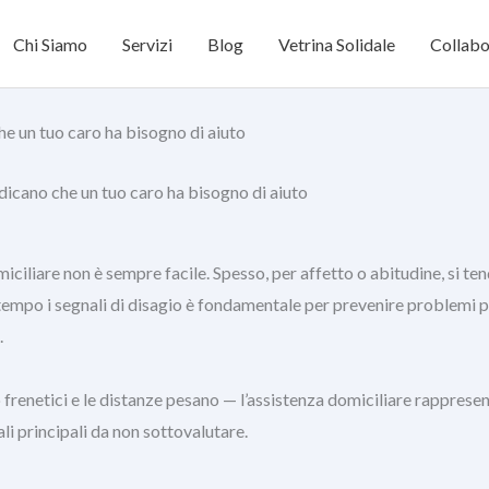
Chi Siamo
Servizi
Blog
Vetrina Solidale
Collabo
he un tuo caro ha bisogno di aiuto
dicano che un tuo caro ha bisogno di aiuto
iciliare non è sempre facile. Spesso, per affetto o abitudine, si 
empo i segnali di disagio è fondamentale per prevenire problemi più
.
 frenetici e le distanze pesano — l’assistenza domiciliare rappres
li principali da non sottovalutare.