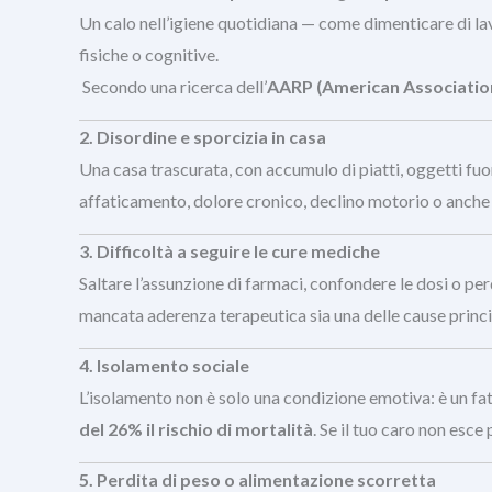
Un calo nell’igiene quotidiana — come dimenticare di lava
fisiche o cognitive.
Secondo una ricerca dell’
AARP (American Association
2. Disordine e sporcizia in casa
Una casa trascurata, con accumulo di piatti, oggetti fuor
affaticamento, dolore cronico, declino motorio o anche
3. Difficoltà a seguire le cure mediche
Saltare l’assunzione di farmaci, confondere le dosi o per
mancata aderenza terapeutica sia una delle cause principa
4. Isolamento sociale
L’isolamento non è solo una condizione emotiva: è un fat
del 26% il rischio di mortalità
. Se il tuo caro non esce 
5. Perdita di peso o alimentazione scorretta