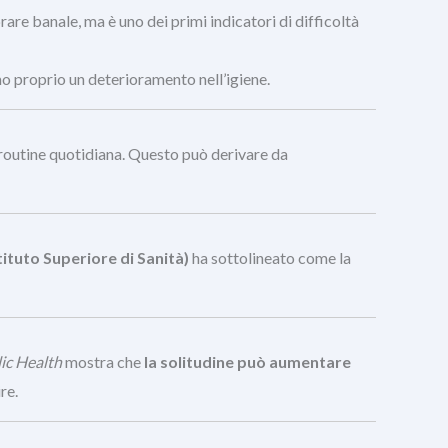
are banale, ma è uno dei primi indicatori di difficoltà
imo proprio un deterioramento nell’igiene.
la routine quotidiana. Questo può derivare da
stituto Superiore di Sanità)
ha sottolineato come la
ic Health
mostra che
la solitudine può aumentare
re.