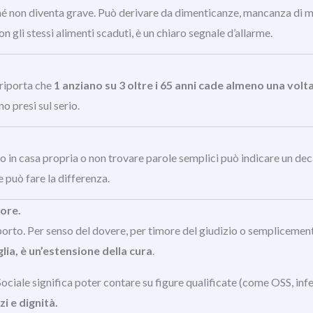
ché non diventa grave. Può derivare da dimenticanze, mancanza di mo
 gli stessi alimenti scaduti, è un chiaro segnale d’allarme.
riporta che
1 anziano su 3 oltre i 65 anni cade almeno una volta
o presi sul serio.
in casa propria o non trovare parole semplici può indicare un deca
 può fare la differenza.
more.
porto. Per senso del dovere, per timore del giudizio o sempliceme
glia, è un’estensione della cura
.
ale significa poter contare su figure qualificate (come OSS, infermi
i e dignità.