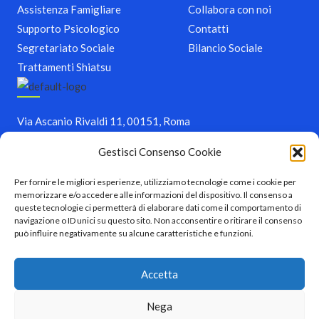
Assistenza Famigliare
Collabora con noi
Supporto Psicologico​
Contatti
Segretariato Sociale
Bilancio Sociale
Trattamenti Shiatsu
Via Ascanio Rivaldi 11, 00151, Roma
+39 328 643 4416
Gestisci Consenso Cookie
amorecooperativa@gmail.com
Per fornire le migliori esperienze, utilizziamo tecnologie come i cookie per
memorizzare e/o accedere alle informazioni del dispositivo. Il consenso a
Copyright © 2026 AMORE Cooperativa Sociale
queste tecnologie ci permetterà di elaborare dati come il comportamento di
F
I
a
n
navigazione o ID unici su questo sito. Non acconsentire o ritirare il consenso
c
s
può influire negativamente su alcune caratteristiche e funzioni.
e
t
b
a
o
g
Accetta
o
r
k
a
m
Nega