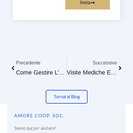
Invia
Precedente
Succe
Precedente
Successivo
Come Gestire L’Ipertensione: Prevenzione E Stili Di Vita
Visite Mediche E Esami A Domicilio: La Comodità Di Medicilio, Scelta Da Amore Cooperativa
Tornal al Blog
AMORE COOP. SOC.
Siamo qui per aiutare!