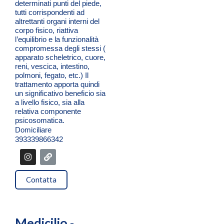
determinati punti del piede,
tutti corrispondenti ad
altrettanti organi interni del
corpo fisico, riattiva
l’equilibrio e la funzionalità
compromessa degli stessi (
apparato scheletrico, cuore,
reni, vescica, intestino,
polmoni, fegato, etc.) Il
trattamento apporta quindi
un significativo beneficio sia
a livello fisico, sia alla
relativa componente
psicosomatica.
Domiciliare
393339866342
I
L
n
i
s
n
t
k
Contatta
a
g
r
a
m
Medicilio -