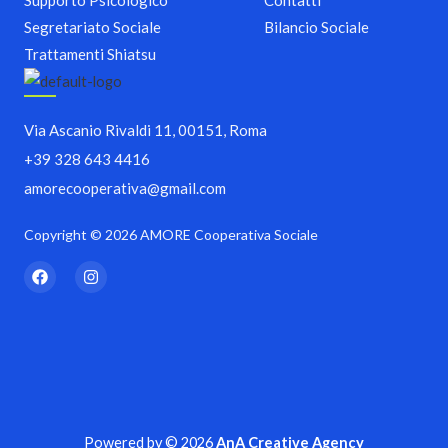
Segretariato Sociale
Bilancio Sociale
Trattamenti Shiatsu
Via Ascanio Rivaldi 11, 00151, Roma
+39 328 643 4416
amorecooperativa@gmail.com
Copyright © 2026 AMORE Cooperativa Sociale
F
I
a
n
c
s
e
t
b
a
o
g
o
r
k
a
m
Powered by © 2026
AnA Creative Agency