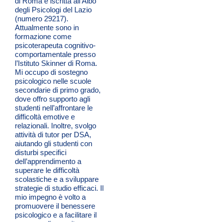
di Roma e iscritta all’Albo
degli Psicologi del Lazio
(numero 29217).
Attualmente sono in
formazione come
psicoterapeuta cognitivo-
comportamentale presso
l’Istituto Skinner di Roma.
Mi occupo di sostegno
psicologico nelle scuole
secondarie di primo grado,
dove offro supporto agli
studenti nell’affrontare le
difficoltà emotive e
relazionali. Inoltre, svolgo
attività di tutor per DSA,
aiutando gli studenti con
disturbi specifici
dell’apprendimento a
superare le difficoltà
scolastiche e a sviluppare
strategie di studio efficaci. Il
mio impegno è volto a
promuovere il benessere
psicologico e a facilitare il