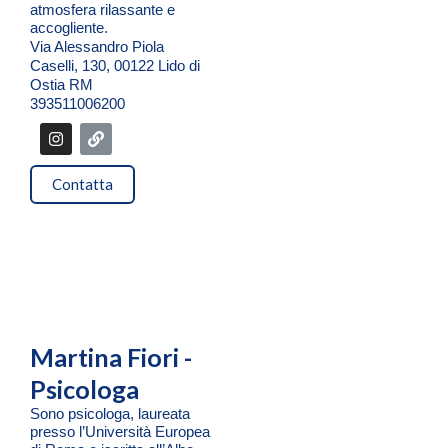
atmosfera rilassante e
accogliente.
Via Alessandro Piola
Caselli, 130, 00122 Lido di
Ostia RM
393511006200
I
L
n
i
s
n
t
k
Contatta
a
g
r
a
m
Martina Fiori -
Psicologa
Sono psicologa, laureata
presso l’Università Europea