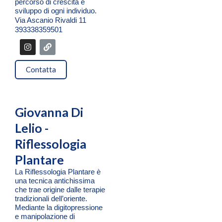
percorso di crescita e
sviluppo di ogni individuo.
Via Ascanio Rivaldi 11
393338359501
I
L
n
i
s
n
t
k
Contatta
a
g
r
a
m
Giovanna Di
Lelio -
Riflessologia
Plantare
La Riflessologia Plantare è
una tecnica antichissima
che trae origine dalle terapie
tradizionali dell’oriente.
Mediante la digitopressione
e manipolazione di