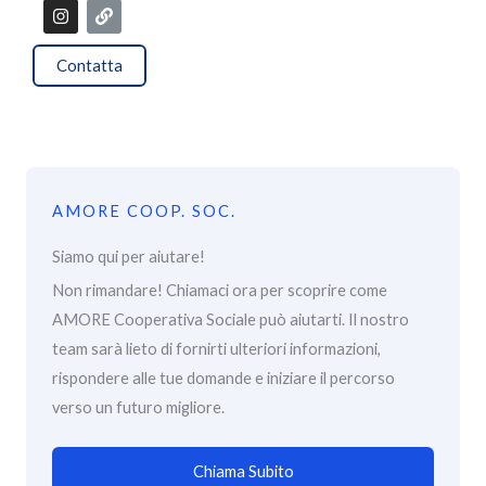
I
L
n
i
s
n
t
k
Contatta
a
g
r
a
m
AMORE COOP. SOC.
Siamo qui per aiutare!
Non rimandare! Chiamaci ora per scoprire come
AMORE Cooperativa Sociale può aiutarti. Il nostro
team sarà lieto di fornirti ulteriori informazioni,
rispondere alle tue domande e iniziare il percorso
verso un futuro migliore.
Chiama Subito