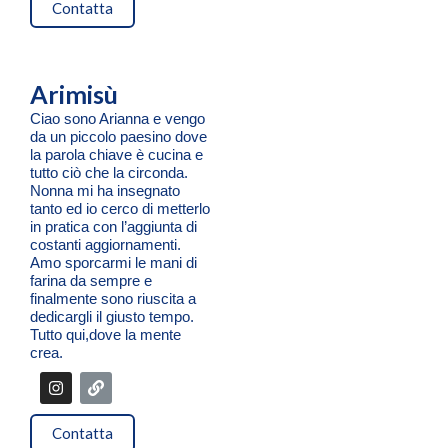
t
k
Contatta
a
g
r
a
m
Arimisù
Ciao sono Arianna e vengo
da un piccolo paesino dove
la parola chiave è cucina e
tutto ciò che la circonda.
Nonna mi ha insegnato
tanto ed io cerco di metterlo
in pratica con l’aggiunta di
costanti aggiornamenti.
Amo sporcarmi le mani di
farina da sempre e
finalmente sono riuscita a
dedicargli il giusto tempo.
Tutto qui,dove la mente
crea.
I
L
n
i
s
n
t
k
Contatta
a