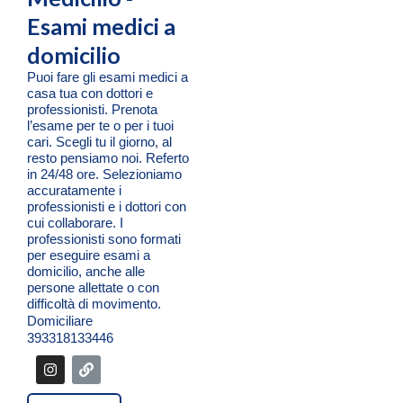
Esami medici a
domicilio
Puoi fare gli esami medici a
casa tua con dottori e
professionisti. Prenota
l’esame per te o per i tuoi
cari. Scegli tu il giorno, al
resto pensiamo noi. Referto
in 24/48 ore. Selezioniamo
accuratamente i
professionisti e i dottori con
cui collaborare. I
professionisti sono formati
per eseguire esami a
domicilio, anche alle
persone allettate o con
difficoltà di movimento.
Domiciliare
393318133446
I
L
n
i
s
n